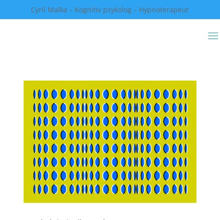
Cyril Malka – Kognitiv psykolog – Hypnoterapeut