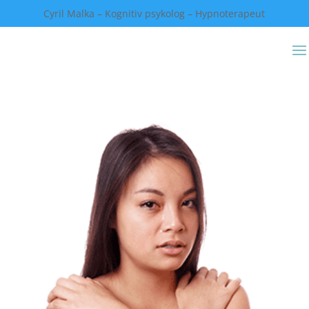
Cyril Malka – Kognitiv psykolog – Hypnoterapeut