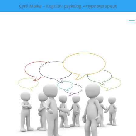
Cyril Malka – Kognitiv psykolog – Hypnoterapeut