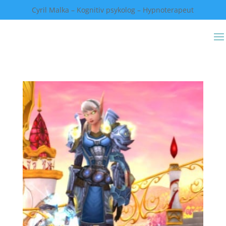
Cyril Malka – Kognitiv psykolog – Hypnoterapeut