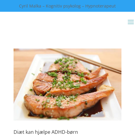
Cyril Malka – Kognitiv psykolog – Hypnoterapeut
Diæt kan hjælpe ADHD-børn