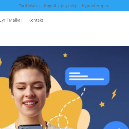
Cyril Malka – Kognitiv psykolog – Hypnoterapeut
Cyril Malka?
Kontakt