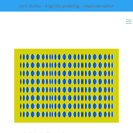
Cyril Malka – Kognitiv psykolog – Hypnoterapeut