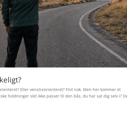
keligt?
orienteret? Eller venstreorienteret? Fint nok. Men her kommer et
ke holdninger slet ikke passer til den bås, du har sat dig selv i? D