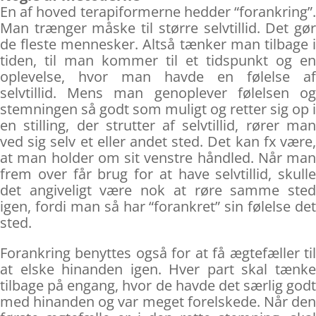
En af hoved terapiformerne hedder “forankring”.
Man trænger måske til større selvtillid. Det gør
de fleste mennesker. Altså tænker man tilbage i
tiden, til man kommer til et tidspunkt og en
oplevelse, hvor man havde en følelse af
selvtillid. Mens man genoplever følelsen og
stemningen så godt som muligt og retter sig op i
en stilling, der strutter af selvtillid, rører man
ved sig selv et eller andet sted. Det kan fx være,
at man holder om sit venstre håndled. Når man
frem over får brug for at have selvtillid, skulle
det angiveligt være nok at røre samme sted
igen, fordi man så har “forankret” sin følelse det
sted.
Forankring benyttes også for at få ægtefæller til
at elske hinanden igen. Hver part skal tænke
tilbage på engang, hvor de havde det særlig godt
med hinanden og var meget forelskede. Når den