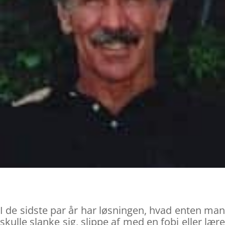
I de sidste par år har løsningen, hvad enten man
skulle slanke sig, slippe af med en fobi eller lære