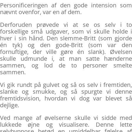
Personificeringen af den gode intension som
nævnt ovenfor, var en af dem.
Derforuden prøvede vi at se os selv i to
forskellige små udgaver, som vi skulle holde i
hver i sin hånd. Den slemme-Britt (som gjorde
én tyk) og den gode-Britt (som var den
fornuftige, der ville gøre én slank). Øvelsen
skulle udmunde i, at man satte hænderne
sammen, og lod de to personer smelte
sammen.
Vi gik rundt på gulvet og så os selv i fremtiden,
slanke og smukke, og så spurgte vi denne
fremtidsvision, hvordan vi dog var blevet så
dejlige.
Ved mange af øvelserne skulle vi sidde med
lukkede øjne og visualisere. Denne lette
selvhypnose betød en umiddelbar følelse af