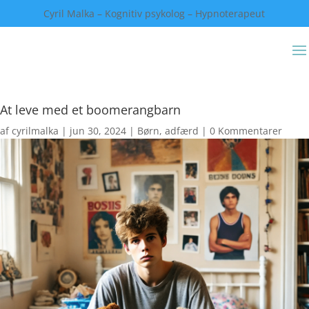
Cyril Malka – Kognitiv psykolog – Hypnoterapeut
At leve med et boomerangbarn
af
cyrilmalka
|
jun 30, 2024
|
Børn, adfærd
|
0 Kommentarer