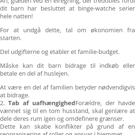
Åh, glæden ved en elregning, der tredobles fordi
dit barn har besluttet at binge-watche serier
hele natten!
For at undgå dette, tal om økonomien fra
starten.
Del udgifterne og etabler et familie-budget.
Måske kan dit barn bidrage til indkøb eller
betale en del af huslejen.
At være en del af familien betyder nødvendigvis
at bidrage.
Tab af uafhængighed
Forældre, der havd
vænnet sig til en tom husstand, skal genlære at
dele deres rum igen og omdefinere grænser.
Dette kan skabe konflikter på grund af en
reorganisering af roller og ansvar i hjemmet.