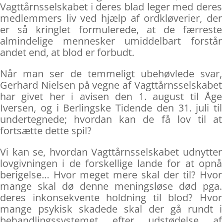
Vagttårnsselskabet i deres blad leger med deres
medlemmers liv ved hjælp af ordkløverier, der
er så kringlet formulerede, at de færreste
almindelige mennesker umiddelbart forstår
andet end, at blod er forbudt.
Når man ser de temmeligt ubehøvlede svar,
Gerhard Nielsen på vegne af Vagttårnsselskabet
har givet her i avisen den 1. august til Åge
Iversen, og i Berlingske Tidende den 31. juli til
undertegnede; hvordan kan de få lov til at
fortsætte dette spil?
Vi kan se, hvordan Vagttårnsselskabet udnytter
lovgivningen i de forskellige lande for at opnå
berigelse… Hvor meget mere skal der til? Hvor
mange skal dø denne meningsløse død pga.
deres inkonsekvente holdning til blod? Hvor
mange psykisk skadede skal der gå rundt i
behandlingssystemet efter udstødelse af