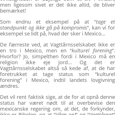
men ligesom sivet er det ikke altid, de bliver
bemærket!
Som endnu et eksempel på at “
tage e
standpunkt og ikke gå på kompromis
“, kan vi for
eksempel se lidt på, hvad der sker i Mexico…
De færreste ved, at Vagttårnsselskabet ikke er
en tro i Mexico, men en “
kulturel forening
“
Hvorfor? Jo, simpelthen fordi i Mexico må en
religion ikke eje jord… Og det er
Vagttårnsselskabet altså så kede af, at de har
foretrukket at tage status som “kulturel
forening” i Mexico, indtil landets lovgivning
ændres.
Det vil rent faktisk sige, at de for at opnå denne
status har været nødt til at overbevise den
mexicanske regering om, at det, de forkynder,
ikke er Bibelen, og at “
Vågn op!
” og “
Vagttårnet
”