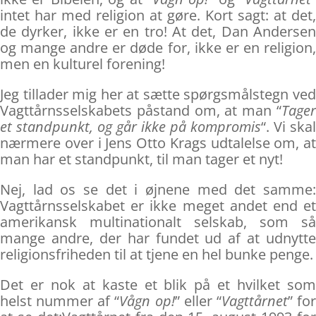
intet har med religion at gøre. Kort sagt: at det,
de dyrker, ikke er en tro! At det, Dan Andersen
og mange andre er døde for, ikke er en religion,
men en kulturel forening!
Jeg tillader mig her at sætte spørgsmålstegn ved
Vagttårnsselskabets påstand om, at man “
Tager
et standpunkt, og går ikke på kompromis
“. Vi skal
nærmere over i Jens Otto Krags udtalelse om, at
man har et standpunkt, til man tager et nyt!
Nej, lad os se det i øjnene med det samme:
Vagttårnsselskabet er ikke meget andet end et
amerikansk multinationalt selskab, som så
mange andre, der har fundet ud af at udnytte
religionsfriheden til at tjene en hel bunke penge.
Det er nok at kaste et blik på et hvilket som
helst nummer af “
Vågn op!
” eller “
Vagttårnet
” fo