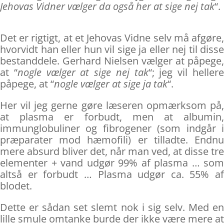
Jehovas Vidner vælger da også her at sige nej tak
“.
Det er rigtigt, at et Jehovas Vidne selv må afgøre,
hvorvidt han eller hun vil sige ja eller nej til disse
bestanddele. Gerhard Nielsen vælger at påpege,
at “
nogle vælger at sige nej tak
“; jeg vil heller
påpege, at “
nogle vælger at sige ja tak
“.
Her vil jeg gerne gøre læseren opmærksom på,
at plasma er forbudt, men at albumin,
immunglobuliner og fibrogener (som indgår i
præparater mod hæmofili) er tilladte. Endnu
mere absurd bliver det, når man ved, at disse tre
elementer + vand udgør 99% af plasma … som
altså er forbudt … Plasma udgør ca. 55% af
blodet.
Dette er sådan set slemt nok i sig selv. Med en
lille smule omtanke burde der ikke være mere at