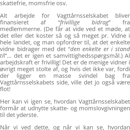
skattefrie, momsfrie osv.
Alt arbejde for Vagttårnsselskabet bliver
finansieret af “
frivillige bidrag
” fra
medlemmerne. (De får at vide ved et møde, at
det eller det koster så og så meget pr. Vidne i
hele landet, og man opfordrer til, at det enkelte
vidne bidrager med det “
den enkelte er i stand
ti
l”… det er igen et samvittighedsspørgsmål.) Al
arbejdskraft er frivillig! Det er de menige vidner i
øvrigt meget stolte af, og hvis det ikke var, fordi
der ligger en masse svindel bag fra
Vagttårnsselskabets side, ville det jo også være
flot!
Her kan vi igen se, hvordan Vagttårnsselskabet
formår at udnytte skatte- og momslovgivningen
til det yderste.
Når vi ved dette, og når vi kan se, hvordan