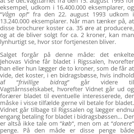
at se det:Vagttårnet fra den 15. august 1993 for
eksempel, udkom i 16.400.000 eksemplarer, og
“
Vågn op!
” fra den 22. august 1993 udkom i
13.240.000 eksemplarer. Når man tænker på, at
disse brochurer koster ca. 35 øre at producere,
og at de bliver solgt for ca. 2 kroner, kan man
lynhurtigt se, hvor stor fortjenesten bliver.
Salget forgår på denne måde: det enkelte
Jehovas Vidne får bladet i Rigssalen, hvorefter
han eller hun lægger de to kroner, som de får at
vide, det koster, i en bidragsbøsse, hvis indhold
af “
frivillige bidrag
” går videre ti
Vagttårnsselskabet, hvorefter Vidnet går ud og
forærer bladet til eventuelle interesserede, der
måske i visse tilfælde gerne vil betale for bladet.
Vidnet går tilbage til Rigssalen og lægger endnu
engang betaling for bladet i bidragsbøssen… Der
er altså ikke tale om “
køb
“, men om at “
donere
penge. På den måde er disse penge både