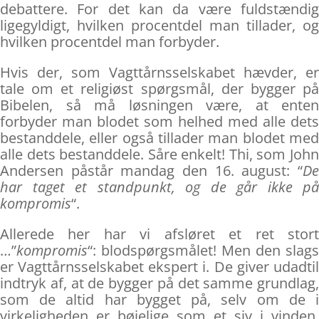
debattere. For det kan da være fuldstændig
ligegyldigt, hvilken procentdel man tillader, og
hvilken procentdel man forbyder.
Hvis der, som Vagttårnsselskabet hævder, er
tale om et religiøst spørgsmål, der bygger på
Bibelen, så må løsningen være, at enten
forbyder man blodet som helhed med alle dets
bestanddele, eller også tillader man blodet med
alle dets bestanddele. Såre enkelt! Thi, som John
Andersen påstår mandag den 16. august: “
De
har taget et standpunkt, og de går ikke på
kompromis
“.
Allerede her har vi afsløret et ret stort
…”
kompromis
“: blodspørgsmålet! Men den slags
er Vagttårnsselskabet ekspert i. De giver udadtil
indtryk af, at de bygger på det samme grundlag,
som de altid har bygget på, selv om de i
virkeligheden er bøjelige som et siv i vinden,