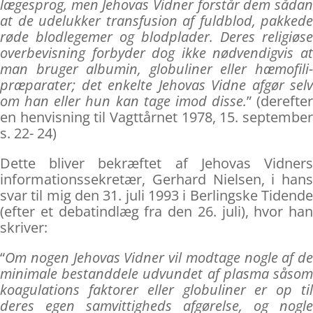
lægesprog, men Jehovas Vidner forstår dem sådan
at de udelukker transfusion af fuldblod, pakkede
røde blodlegemer og blodplader. Deres religiøse
overbevisning forbyder dog ikke nødvendigvis at
man bruger albumin, globuliner eller hæmofili-
præparater; det enkelte Jehovas Vidne afgør selv
om han eller hun kan tage imod disse.
” (derefter
en henvisning til Vagttårnet 1978, 15. september
s. 22- 24)
Dette bliver bekræftet af Jehovas Vidners
informationssekretær, Gerhard Nielsen, i hans
svar til mig den 31. juli 1993 i Berlingske Tidende
(efter et debatindlæg fra den 26. juli), hvor han
skriver:
“
Om nogen Jehovas Vidner vil modtage nogle af de
minimale bestanddele udvundet af plasma såsom
koagulations faktorer eller globuliner er op til
deres egen samvittigheds afgørelse, og nogle