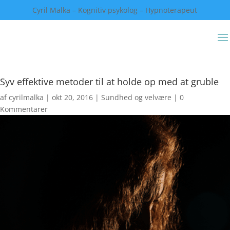
Cyril Malka – Kognitiv psykolog – Hypnoterapeut
Syv effektive metoder til at holde op med at gruble
af
cyrilmalka
|
okt 20, 2016
|
Sundhed og velvære
|
0
Kommentarer