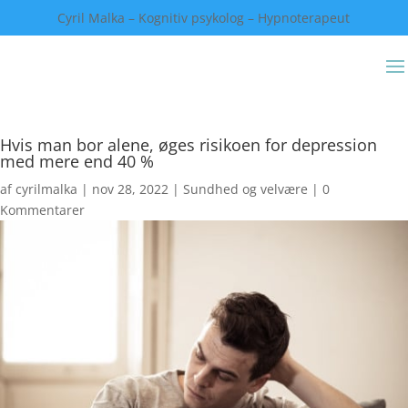
Cyril Malka – Kognitiv psykolog – Hypnoterapeut
Hvis man bor alene, øges risikoen for depression
med mere end 40 %
af
cyrilmalka
|
nov 28, 2022
|
Sundhed og velvære
|
0
Kommentarer