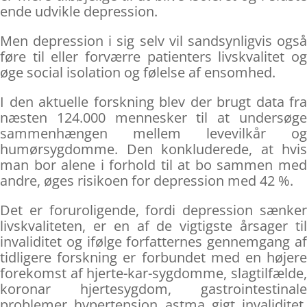
ende udvikle depression.
Men depression i sig selv vil sandsynligvis også
føre til eller forværre patienters livskvalitet og
øge social isolation og følelse af ensomhed.
I den aktuelle forskning blev der brugt data fra
næsten 124.000 mennesker til at undersøge
sammenhængen mellem levevilkår og
humørsygdomme. Den konkluderede, at hvis
man bor alene i forhold til at bo sammen med
andre, øges risikoen for depression med 42 %.
Det er foruroligende, fordi depression sænker
livskvaliteten, er en af de vigtigste årsager til
invaliditet og ifølge forfatternes gennemgang af
tidligere forskning er forbundet med en højere
forekomst af hjerte-kar-sygdomme, slagtilfælde,
koronar hjertesygdom, gastrointestinale
problemer, hypertension, astma, gigt, invaliditet,