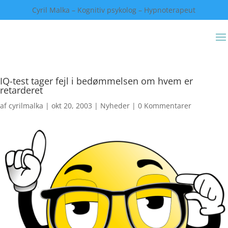
Cyril Malka – Kognitiv psykolog – Hypnoterapeut
IQ-test tager fejl i bedømmelsen om hvem er
retarderet
af
cyrilmalka
|
okt 20, 2003
|
Nyheder
|
0 Kommentarer