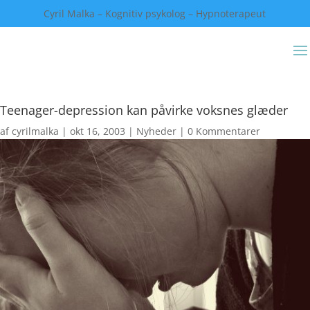
Cyril Malka – Kognitiv psykolog – Hypnoterapeut
Teenager-depression kan påvirke voksnes glæder
af
cyrilmalka
|
okt 16, 2003
|
Nyheder
|
0 Kommentarer