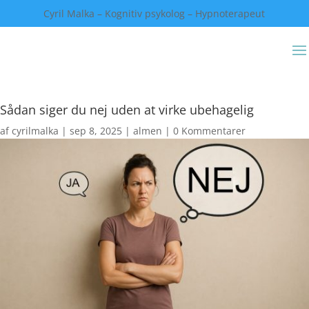
Cyril Malka – Kognitiv psykolog – Hypnoterapeut
Sådan siger du nej uden at virke ubehagelig
af
cyrilmalka
|
sep 8, 2025
|
almen
|
0 Kommentarer