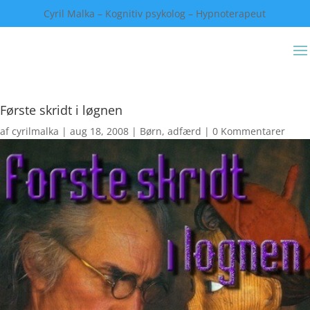
Cyril Malka – Kognitiv psykolog – Hypnoterapeut
Første skridt i løgnen
af
cyrilmalka
|
aug 18, 2008
|
Børn, adfærd
|
0 Kommentarer