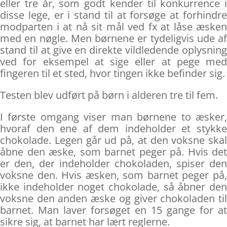
eller tre år, som godt kender til konkurrence i
disse lege, er i stand til at forsøge at forhindre
modparten i at nå sit mål ved fx at låse æsken
med en nøgle. Men børnene er tydeligvis ude af
stand til at give en direkte vildledende oplysning
ved for eksempel at sige eller at pege med
fingeren til et sted, hvor tingen ikke befinder sig.
Testen blev udført på børn i alderen tre til fem.
I første omgang viser man børnene to æsker,
hvoraf den ene af dem indeholder et stykke
chokolade. Legen går ud på, at den voksne skal
åbne den æske, som barnet peger på. Hvis det
er den, der indeholder chokoladen, spiser den
voksne den. Hvis æsken, som barnet peger på,
ikke indeholder noget chokolade, så åbner den
voksne den anden æske og giver chokoladen til
barnet. Man laver forsøget en 15 gange for at
sikre sig, at barnet har lært reglerne.