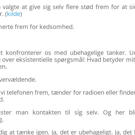
valgte at give sig selv flere stød frem for at s
. (
kilde
)
k smerte frem for kedsomhed.
et konfronterer os med ubehagelige tanker. 
e over eksistentielle spørgsmål: Hvad betyder mit 
en.
overvældende.
 vi telefonen frem, tænder for radioen eller finde
d.
ster man kontakten til sig selv. Og her bli
g.
dig at tænke igen. Ja, det er ubehageligt. Ja, det