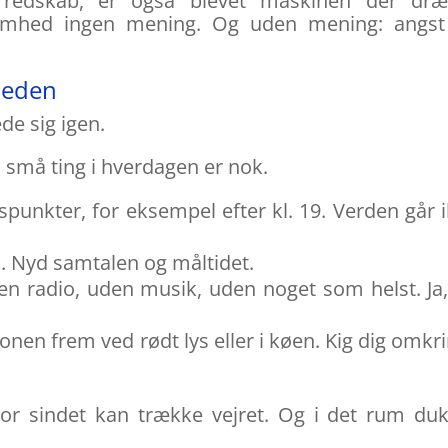
t redskab, er også blevet maskinen der dræ
mhed ingen mening. Og uden mening: angst
heden
de sig igen.
 små ting i hverdagen er nok.
spunkter, for eksempel efter kl. 19. Verden går 
s. Nyd samtalen og måltidet.
den radio, uden musik, uden noget som helst. Ja
efonen frem ved rødt lys eller i køen. Kig dig omkri
or sindet kan trække vejret. Og i det rum du