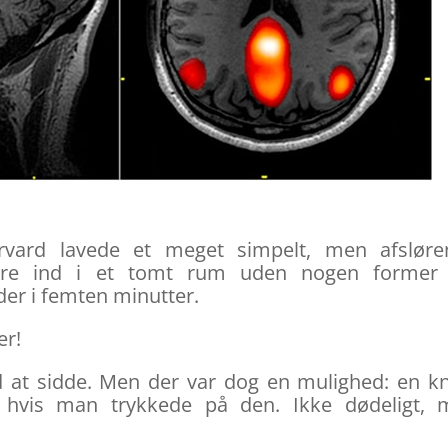
rvard lavede et meget simpelt, men afsløre
gere ind i et tomt rum uden nogen former 
er i femten minutter.
er!
d at sidde. Men der var dog en mulighed: en k
d, hvis man trykkede på den. Ikke dødeligt,