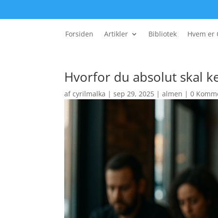
Forsiden
Artikler
Bibliotek
Hvem er 
Hvorfor du absolut skal k
af
cyrilmalka
|
sep 29, 2025
|
almen
|
0 Komme