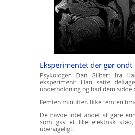
Eksperimentet der gør ondt
Psykologen Dan Gilbert fra Ha
eksperiment: Han satte delta
underholdning og bad dem sidde d
Femten minutter. Ikke femten tim
De havde intet andet at gøre en
som gav et lille elektrisk stø
ubehageligt.