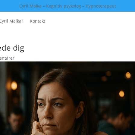
Cyril Malka – Kognitiv psykolog – Hypnoterapeut
Cyril Malka?
Kontakt
ede dig
ntarer