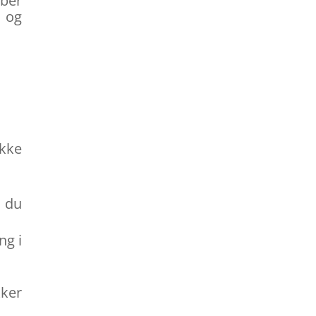
ber
 og
ikke
, du
ng i
kker