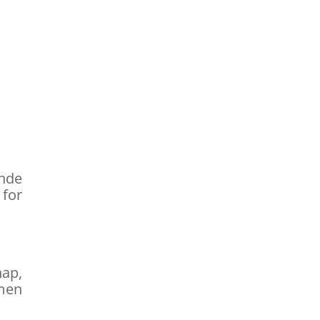
nde
for
nap,
 men