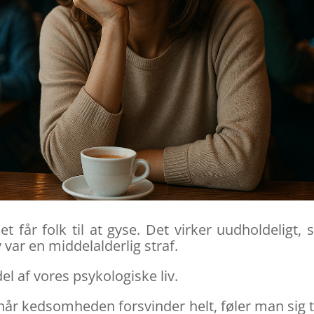
 får folk til at gyse. Det virker uudholdeligt,
 var en middelalderlig straf.
el af vores psykologiske liv.
 når kedsomheden forsvinder helt, føler man sig