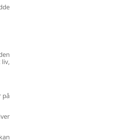
idde
Uden
liv,
r på
ver
 kan