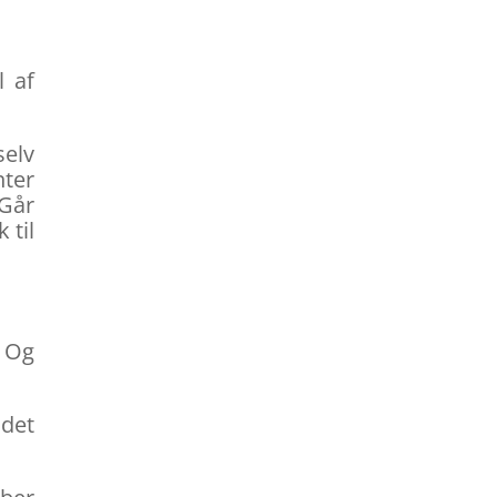
l af
selv
nter
 Går
 til
. Og
 det