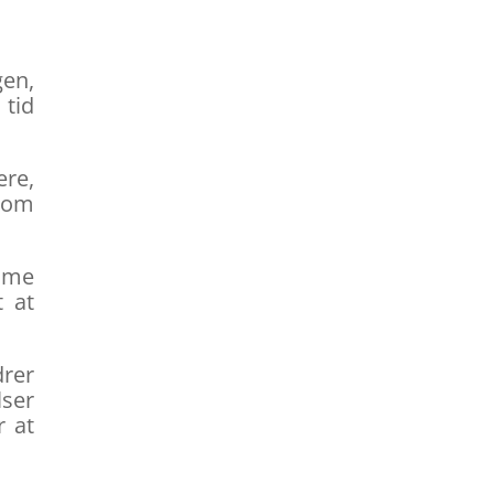
gen,
tid
ere,
 om
amme
t at
drer
lser
r at