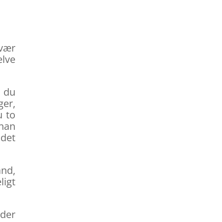
svær
elve
, du
ger,
u to
 han
 det
ånd,
ligt
 der