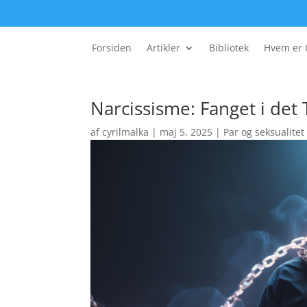
Forsiden
Artikler
Bibliotek
Hvem er 
Narcissisme: Fanget i det
af
cyrilmalka
|
maj 5, 2025
|
Par og seksualitet