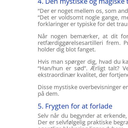
4. Den mystiske og magiske
“Der er noget mellem os, som andr
“Det er voldsomt nogle gange, me
forklaringer er typiske for det tr
Når nogen bemærker, at dit for
retfærdiggørelsesartilleri frem.
holder dig blot fanget.
Hvis man spørger dig, hvad du ka
“Han/hun er sød”. Ærligt talt? 
ekstraordinær kvalitet, der fortje
Disse mystiske overbevisninger e
på dem.
5. Frygten for at forlade
Selv når du begynder at erkende, 
Der er selvfølgelig praktiske b