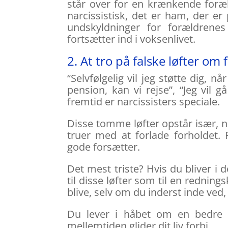
står over for en krænkende forælde
narcissistisk, det er ham, der er 
undskyldninger for forældrene
fortsætter ind i voksenlivet.
2. At tro på falske løfter om
“Selvfølgelig vil jeg støtte dig, nå
pension, kan vi rejse”, “Jeg vil 
fremtid er narcissisters speciale.
Disse tomme løfter opstår især, n
truer med at forlade forholdet. P
gode forsætter.
Det mest triste? Hvis du bliver i
til disse løfter som til en redning
blive, selv om du inderst inde ved, a
Du lever i håbet om en bedre f
mellemtiden glider dit liv forbi…