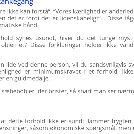
 tankegang
e ikke kan forstå”, “Vores kærlighed er anderled
n det er fordi det er lidenskabeligt”… Disse tå
aumatiske bånd.
hold synes usundt, hiver du det tunge mysti
 Problemet? Disse forklaringer holder ikke van
n lide ved denne person, vil du sandsynligvis s
Venlighed er minimumskravet i et forhold, ikk
ner en guldmedalje.
r sæbebobler, der brister, så snart man ser nær
at dette forhold ikke er sundt, lammer frygten 
egrænsninger, såsom økonomiske spørgsmål, men