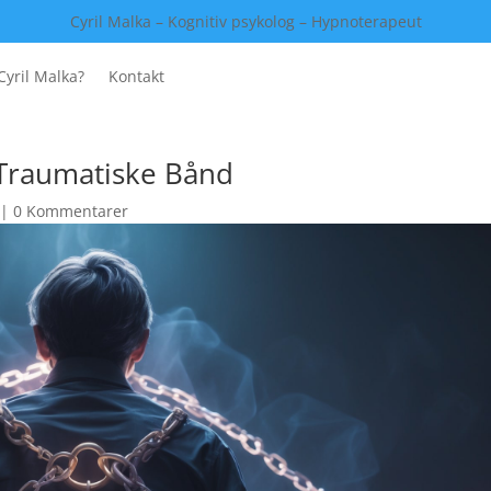
Cyril Malka – Kognitiv psykolog – Hypnoterapeut
Cyril Malka?
Kontakt
 Traumatiske Bånd
|
0 Kommentarer