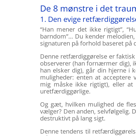
De 8 mønstre i det trau
1. Den evige retfærdiggørels
“Han mener det ikke rigtigt”, “H
barndom”… Du kender melodien, ik
signaturen på forhold baseret på 
Denne retfærdiggørelse er faktisk
observerer (han fornærmer dig), ikk
han elsker dig), går din hjerne i
muligheder: enten at acceptere 
mig måske ikke rigtigt), eller a
uretfærdiggørlige.
Og gæt, hvilken mulighed de fles
vælger? Den anden, selvfølgelig. D
destruktivt på lang sigt.
Denne tendens til retfærdiggørel