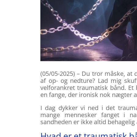
(05/05-2025) – Du tror måske, at d
af op- og nedture? Lad mig skuff
velforankret traumatisk bånd. Et b
en fange, der ironisk nok nægter a
I dag dykker vi ned i det traum
mange mennesker fanget i narc
sandheden er ikke altid behagelig 
Hvad er et traumatisk b