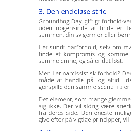
3. Den endeløse strid
Groundhog Day, giftigt forhold-v
uden nogensinde at finde en l
sammen, din svigermor eller børn
I et sundt parforhold, selv om m
finde et kompromis og komme v
samme emne, og så er det løst.
Men i et narcissistisk forhold?
måde at handle på, og altid ud
genspille den samme scene fra en d
Det element, som mange glemmer: 
sig ikke. Der vil aldrig være aner
fra deres side. Den eneste mulig
give efter på vigtige principper, vi