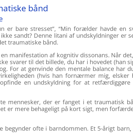
matiske bånd
e
un er bare stresset”, “Min forælder havde en 
ke sandt? Denne litani af undskyldninger er s
det traumatiske bånd.
 en manifestation af kognitiv dissonans. Når det
e svarer til det billede, du har i hovedet (han si
 kog. For at genvinde den mentale balance har d
virkeligheden (hvis han fornærmer mig, elsker
t opfinde en undskyldning for at retfærdiggøre
te mennesker, der er fanget i et traumatisk b
et er mere behageligt på kort sigt, men forfærde
se begynder ofte i barndommen. Et 5-årigt barn,