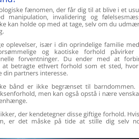
ogiske fænomen, der får dig til at blive i et us
d manipulation, invalidering og følelsesmæs
ikke kan holde op med at tage, selv om du udmæ
g.
e oplevelser, især i din oprindelige familie me
 forsømmelige og kaotiske forhold påvirker 
ionelle forventninger. Du ender med at forb
 at betragte ethvert forhold som et sted, hvo
e din partners interesse.
iske bånd er ikke begrænset til barndommen.
 voksenforhold, men kan også opstå i nære vensk
menhænge.
kker, der kendetegner disse giftige forhold. Hvi
 er det måske på tide at stille dig selv no