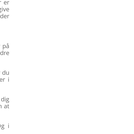
r er
give
der
r på
edre
r du
er i
 dig
m at
Og i