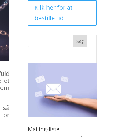
Klik her for at
bestille tid
Søg
fuld
e et
 som
r så
for
Mailing-liste