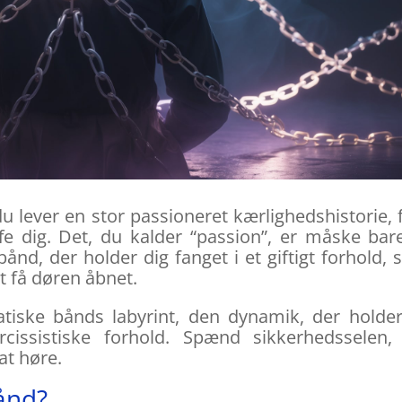
u lever en stor passioneret kærlighedshistorie, 
e dig. Det, du kalder “passion”, er måske bar
ånd, der holder dig fanget i et giftigt forhold,
t få døren åbnet.
atiske bånds labyrint, den dynamik, der holde
issistiske forhold. Spænd sikkerhedsselen, 
at høre.
ånd?