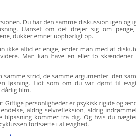
ersionen. Du har den samme diskussion igen og i
øsning. Uanset om det drejer sig om penge, 
ene, dukker emnet uophørligt op.
an ikke altid er enige, ender man med at diskut
idere. Man kan have en eller to skænderier
 Den samme strid, de samme argumenter, den s
en løsning. Lidt som om du var dømt til evig
årlig film.
Giftige personligheder er psykisk rigide og æn
kendelse, aldrig selvrefleksion, aldrig indrømme
e tilpasning kommer fra dig. Og hvis du nægte
l cyklussen fortsætte i al evighed.