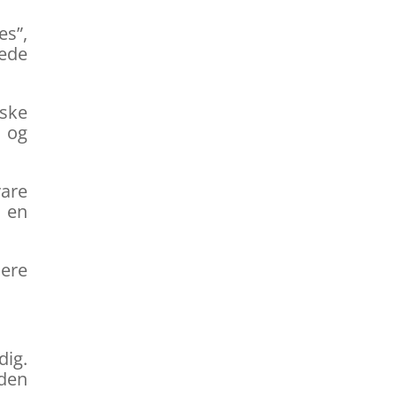
es”,
gede
ske
d og
vare
e en
mere
dig.
 den