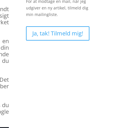
For at modtage en mail, når jeg
undt
udgiver en ny artikel, tilmeld dig
sigt
min mailingliste.
rket
Ja, tak! Tilmeld mig!
d en
din
inde
r du
 Det
aber
s du
gle