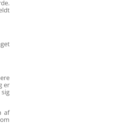
rde.
eldt
get
lere
g er
 sig
n af
som