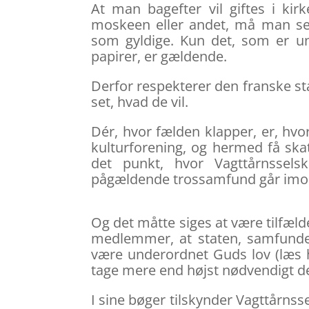
At man bagefter vil giftes i kir
moskeen eller andet, må man se
som gyldige. Kun det, som er unde
papirer, er gældende.
Derfor respekterer den franske sta
set, hvad de vil.
Dér, hvor fælden klapper, er, hv
kulturforening, og hermed få skat
det punkt, hvor Vagttårnsselska
pågældende trossamfund går imod 
Og det måtte siges at være tilfæld
medlemmer, at staten, samfundet,
være underordnet Guds lov (læs h
tage mere end højst nødvendigt de
I sine bøger tilskynder Vagttårn