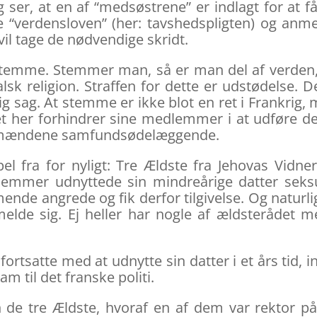
 ser, at en af “medsøstrene” er indlagt for at f
te “verdensloven” (her: tavshedspligten) og anm
l tage de nødvendige skridt.
emme. Stemmer man, så er man del af verden,
alsk religion. Straffen for dette er udstødelse. D
lig sag. At stemme er ikke blot en ret i Frankrig,
bet her forhindrer sine medlemmer i at udføre d
anskmændene samfundsødelæggende.
l fra for nyligt: Tre Ældste fra Jehovas Vidner
dlemmer udnyttede sin mindreårige datter seks
 angrede og fik derfor tilgivelse. Og naturli
 melde sig. Ej heller har nogle af ældsterådet m
rtsatte med at udnytte sin datter i et års tid, in
m til det franske politi.
de tre Ældste, hvoraf en af dem var rektor p