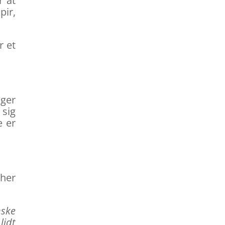
r at
pir,
r et
lger
 sig
e er
 her
nske
lidt