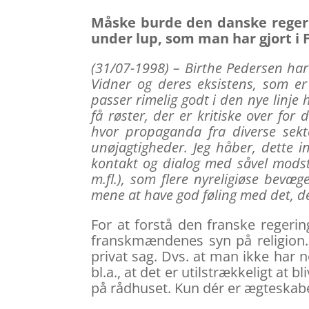
Måske burde den danske regeri
under lup, som man har gjort i 
(31/07-1998) – Birthe Pedersen har 
Vidner og deres eksistens, som er 
passer rimelig godt i den nye linje 
få røster, der er kritiske over fo
hvor propaganda fra diverse sek
unøjagtigheder. Jeg håber, dette 
kontakt og dialog med såvel modstan
m.fl.), som flere nyreligiøse bevæge
mene at have god føling med det, de
For at forstå den franske regerin
franskmændenes syn på religion. 
privat sag. Dvs. at man ikke har
bl.a., at det er utilstrækkeligt at b
på rådhuset. Kun dér er ægteskabe