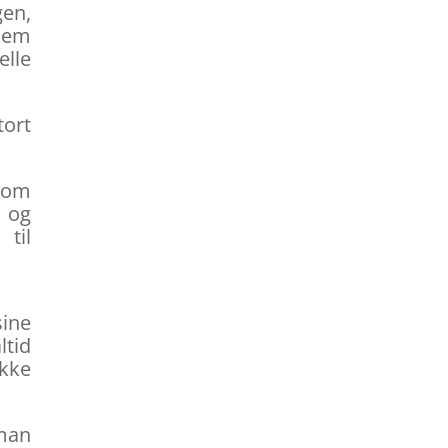
gen,
 dem
elle
tort
 som
, og
 til
sine
ltid
ikke
 man