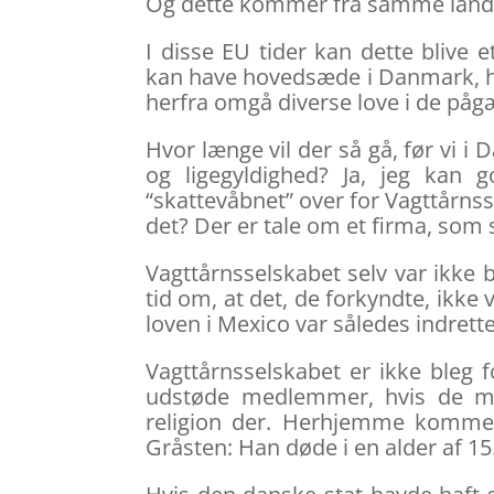
Og dette kommer fra samme land 
I disse EU tider kan dette blive e
kan have hovedsæde i Danmark, hv
herfra omgå diverse love i de påg
Hvor længe vil der så gå, før vi 
og ligegyldighed? Ja, jeg kan 
“skattevåbnet” over for Vagttårnss
det? Der er tale om et firma, som
Vagttårnsselskabet selv var ikke 
tid om, at det, de forkyndte, ikke v
loven i Mexico var således indrett
Vagttårnsselskabet er ikke bleg f
udstøde medlemmer, hvis de mo
religion der. Herhjemme kommer 
Gråsten: Han døde i en alder af 15