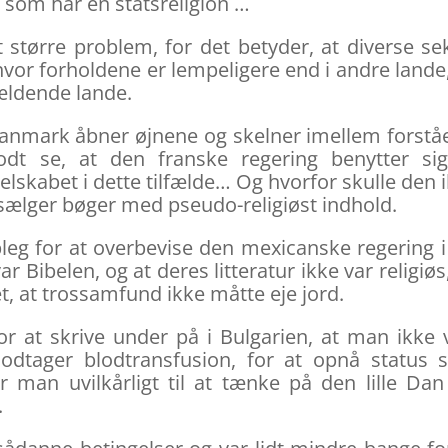
som har en statsreligion …
t større problem, for det betyder, at diverse se
or forholdene er lempeligere end i andre lande
ældende lande.
i Danmark åbner øjnene og skelner imellem forstå
godt se, at den franske regering benytter si
elskabet i dette tilfælde… Og hvorfor skulle den 
 sælger bøger med pseudo-religiøst indhold.
bleg for at overbevise den mexicanske regering i
ar Bibelen, og at deres litteratur ikke var religiøs
et, at trossamfund ikke måtte eje jord.
or at skrive under på i Bulgarien, at man ikke v
dtager blodtransfusion, for at opnå status 
man uvilkårligt til at tænke på den lille Dan
.