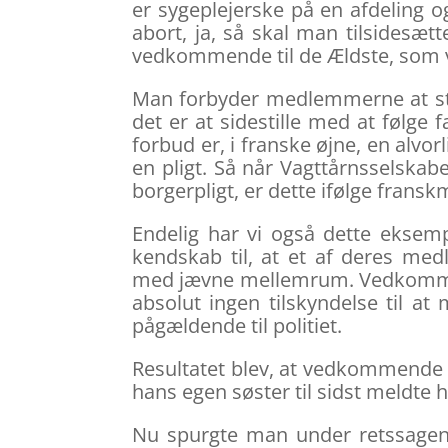
er sygeplejerske på en afdeling og
abort, ja, så skal man tilsidesæt
vedkommende til de Ældste, som vi
Man forbyder medlemmerne at st
det er at sidestille med at følge f
forbud er, i franske øjne, en alvor
en pligt. Så når Vagttårnsselska
borgerpligt, er dette ifølge fr
Endelig har vi også dette eksempe
kendskab til, at et af deres me
med jævne mellemrum. Vedkommende
absolut ingen tilskyndelse til at
pågældende til politiet.
Resultatet blev, at vedkommende fo
hans egen søster til sidst meldte ha
Nu spurgte man under retssagen 