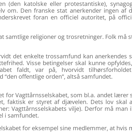
ken (den katolske eller protestantiske), synago
lv om. Den franske stat anerkender ingen af
rskrevet foran en officiel autoritet, på offici
t samtlige religioner og trosretninger. Folk må s
orvidt det enkelte trossamfund kan anerkendes
tefrihed. Visse betingelser skal kunne opfyldes
bet faldt, var på, hvorvidt tilhørsforholdet
“den offentlige orden”, altså samfundet.
et for Vagttårnsselskabet, som bl.a. andet lærer 
 faktisk er styret af djævelen. Dets lov skal a
er: Vagttårnsselskabets vilje). Derfor må man 
l i samfundet.
sselskabet for eksempel sine medlemmer, at hvis