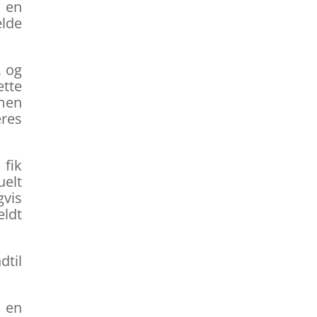
å en
elde
 og
ette
 men
eres
 fik
uelt
gvis
eldt
dtil
å en