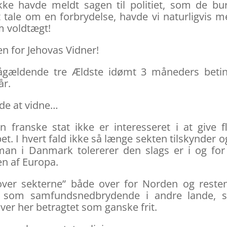
ikke havde meldt sagen til politiet, som de bu
 tale om en forbrydelse, havde vi naturligvis m
m voldtægt!
n for Jehovas Vidner!
ågældende tre Ældste idømt 3 måneders betin
år.
ide at vidne…
n franske stat ikke er interesseret i at give f
t. I hvert fald ikke så længe sekten tilskynder o
man i Danmark tolererer den slags er i og for
en af Europa.
over sekterne” både over for Norden og reste
r som samfundsnedbrydende i andre lande, 
liver her betragtet som ganske frit.