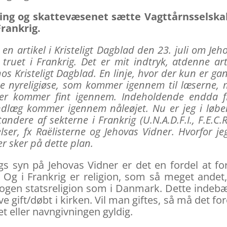
ng og skattevæsenet sætte Vagttårnsselska
Frankrig.
en artikel i Kristeligt Dagblad den 23. juli om Jeh
truet i Frankrig. Det er mit indtryk, at
denne art
hos Kristeligt Dagblad. En linje, hvor der kun er ga
r de nyreligiøse, som kommer igennem til læserne,
ter kommer fint igennem. Indeholdende endda f
indlæg kommer igennem nåleøjet. Nu er jeg i løb
dere af sekterne i Frankrig (U.N.A.D.F.I., F.E.C.R.
lser, fx Raëlisterne og Jehovas Vidner. Hvorfor jeg
r sker på dette plan.
gs syn på Jehovas Vidner er det en fordel at fo
Og i Frankrig er religion, som så meget andet
 nogen statsreligion som i Danmark. Dette indeb
live gift/døbt i kirken. Vil man giftes, så må det fo
t eller navngivningen gyldig.