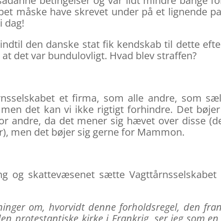
sådanne betingelser og var lidt mindre bange fo
abet måske have skrevet under på et lignende pa
i dag!
til den danske stat fik kendskab til dette efte
, at det var bundulovligt. Hvad blev straffen?
rnsselskabet et firma, som alle andre, som sæ
 men det kan vi ikke rigtigt forhindre. Det bøjer
for andre, da det mener sig hævet over disse (d
øer), men det bøjer sig gerne for Mammon.
g og skattevæsenet sætte Vagttårnsselskabet
nger om, hvorvidt denne forholdsregel, den fra
n protestantiske kirke i Frankrig, ser jeg som en 