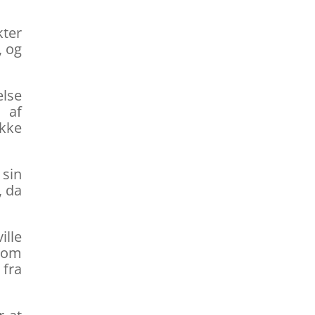
kter
, og
else
g af
ikke
 sin
, da
ille
som
 fra