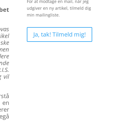
For at modtage en mail, når jeg
udgiver en ny artikel, tilmeld dig
bet
min mailingliste.
ovas
Ja, tak! Tilmeld mig!
ikel
nske
 men
lere
ende
I.S.
 vil
rstå
, en
ærer
regå