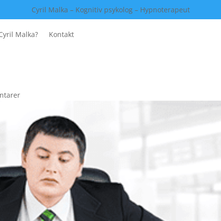
Cyril Malka – Kognitiv psykolog – Hypnoterapeut
Cyril Malka?
Kontakt
ntarer