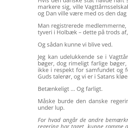
Hvis den danske stat havde haft 
markere sig, ville Vagttårnsselsk
og Dan ville være med os den dag 
Man registrerede medlemmerne, ind
tyveri i Holbæk – dette på trods af
Og sådan kunne vi blive ved.
Jeg kan udelukkende se i Vagttå
bøger, dog rimeligt farlige bøger,
ikke i respekt for samfundet og 
Guds talerør, og vi er i Satans kl
Betænkeligt … Og farligt.
Måske burde den danske regerin
under lup.
For hvad angår de andre bemærkni
regering har taget, kunne ramme de